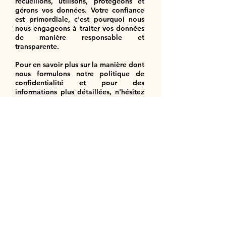
recueillons, utilisons, protégeons et
gérons vos données. Votre confiance
est primordiale, c'est pourquoi nous
nous engageons à traiter vos données
de manière responsable et
transparente.
Pour en savoir plus sur la manière dont
nous formulons notre politique de
confidentialité et pour des
informations plus détaillées, n'hésitez
pas à nous contacter.
MENTIONS LÉGALES
POLITIQUE EN MATIÈRE DE COOKIES
POLITIQUE DE CONFIDENTIALITÉ
CONDITIONS D'UTILISATION
Tél :
+32 (0)2 375 13 77
© 2026 MacGraph.be