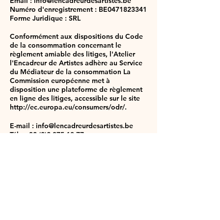
Email : info@lencadreurdesartistes.be
Numéro d'enregistrement : BE0471823341
Forme Juridique : SRL
Conformément aux dispositions du Code
de la consommation concernant le
règlement amiable des litiges, l'Atelier
l'Encadreur de Artistes adhère au Service
du Médiateur de la consommation La
Commission européenne met à
disposition une plateforme de règlement
en ligne des litiges, accessible sur le site
http://ec.europa.eu/consumers/odr/.
E-mail :
info@lencadreurdesartistes.be
Tél : +32 (0)2 375 13 77
Adresse : Rue de Verrewinkel 95/01, 1180
Uccle, Belgique
MENTIONS LÉGALES
POLITIQUE EN MATIÈRE DE COOKIES